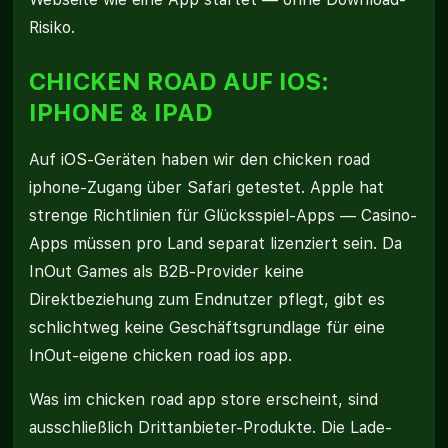
Risiko.
CHICKEN ROAD AUF IOS:
IPHONE & IPAD
Auf iOS-Geräten haben wir den chicken road
iphone-Zugang über Safari getestet. Apple hat
strenge Richtlinien für Glücksspiel-Apps — Casino-
Apps müssen pro Land separat lizenziert sein. Da
InOut Games als B2B-Provider keine
Direktbeziehung zum Endnutzer pflegt, gibt es
schlichtweg keine Geschäftsgrundlage für eine
InOut-eigene chicken road ios app.
Was im chicken road app store erscheint, sind
ausschließlich Drittanbieter-Produkte. Die Lade-