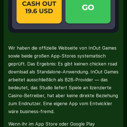
Wir haben die offizielle Webseite von InOut Games
sowie beide großen App-Stores systematisch
geprüft. Das Ergebnis: Es gibt keinen chicken road
download als Standalone-Anwendung. InOut Games
arbeitet ausschließlich als B2B-Provider — das
bedeutet, das Studio liefert Spiele an lizenzierte
Casino-Betreiber, hat aber keine direkte Beziehung
zum Endnutzer. Eine eigene App vom Entwickler
wäre business-fremd.
Wenn ihr im App Store oder Google Play