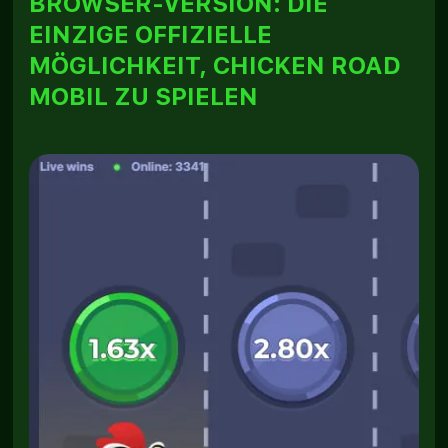
BROWSER-VERSION: DIE
EINZIGE OFFIZIELLE
MÖGLICHKEIT, CHICKEN ROAD
MOBIL ZU SPIELEN