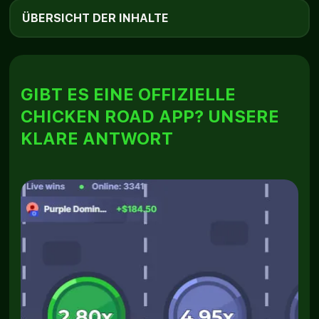
ÜBERSICHT DER INHALTE
Gibt es eine offizielle Chicken Road App? Unsere
klare Antwort
Browser-Version: Die einzige offizielle
Möglichkeit, Chicken Road mobil zu spielen
GIBT ES EINE OFFIZIELLE
CHICKEN ROAD APP? UNSERE
Chicken Road auf iOS: iPhone & iPad
KLARE ANTWORT
Chicken Road auf Android: Vorsicht vor
gefälschten APK-Dateien
Casino-Apps mit Chicken Road im Portfolio
So erkennt ihr gefälschte Chicken Road Apps