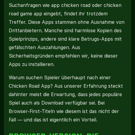
Suchanfragen wie app chicken road oder chicken
road game app eingebt, findet ihr trotzdem
Treffer. Diese Apps stammen ohne Ausnahme von
Drittanbietern. Manche sind harmlose Kopien des
Spielprinzips, andere sind klare Betrugs-Apps mit
gefälschten Auszahlungen. Aus
Sicherheitsgründen empfehlen wir, keine dieser
Apps zu installieren.
Warum suchen Spieler überhaupt nach einer
Chicken Road App? Aus unserer Erfahrung steckt
dahinter meist die Erwartung, dass jedes populäre
Spiel auch als Download verfügbar sei. Bei
Browser-First-Titeln wie diesem ist das nicht der
Fall — und das ist eigentlich ein Vorteil.