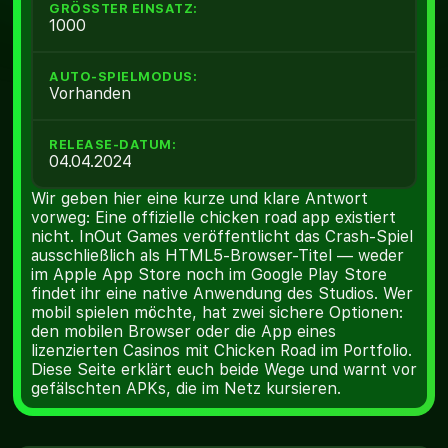
GRÖSSTER EINSATZ:
1000
AUTO-SPIELMODUS:
Vorhanden
RELEASE-DATUM:
04.04.2024
Wir geben hier eine kurze und klare Antwort
vorweg: Eine offizielle chicken road app existiert
nicht. InOut Games veröffentlicht das Crash-Spiel
ausschließlich als HTML5-Browser-Titel — weder
im Apple App Store noch im Google Play Store
findet ihr eine native Anwendung des Studios. Wer
mobil spielen möchte, hat zwei sichere Optionen:
den mobilen Browser oder die App eines
lizenzierten Casinos mit Chicken Road im Portfolio.
Diese Seite erklärt euch beide Wege und warnt vor
gefälschten APKs, die im Netz kursieren.