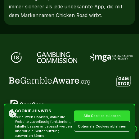
immer sicherer als jede unbekannte App, die mit
dem Markennamen Chicken Road wirbt.
COOKIE-HINWEIS
Alle Cookies zulassen
Wir nutzen Cookies, damit die
Website zuverlässig funktioniert,
Optionale Cookies ablehnen
Inhalte besser angepasst werden
×
und wir die Seitennutzung
Es finden keine Glücksspielaktivitäten über diese
auswerten können.
200% Bonus aktivieren
Neu registrieren